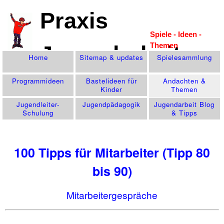
Praxis
Spiele - Ideen -
Themen
Jugendarbeit
Home
Sitemap & updates
Spiele­sammlung
Programm­ideen
Bastelideen für
Andachten &
Kinder
Themen
Jugendleiter-
Jugend­pädagogik
Jugendarbeit Blog
Schulung
& Tipps
100 Tipps für Mitarbeiter (Tipp 80
bis 90)
Mitarbeitergespräche