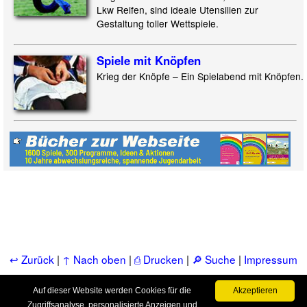
Lkw Reifen, sind ideale Utensilien zur
Gestaltung toller Wettspiele.
Spiele mit Knöpfen
Krieg der Knöpfe – Ein Spielabend mit Knöpfen.
↩ Zurück
|
↑ Nach oben
|
⎙ Drucken
|
🔎 Suche
|
Impressum
& Kontakt
|
📚 Bücher
|
📂 Service, FAQ, u.a.m.
Auf dieser Website werden Cookies für die
Akzeptieren
Zugriffsanalyse, personalisierte Anzeigen und