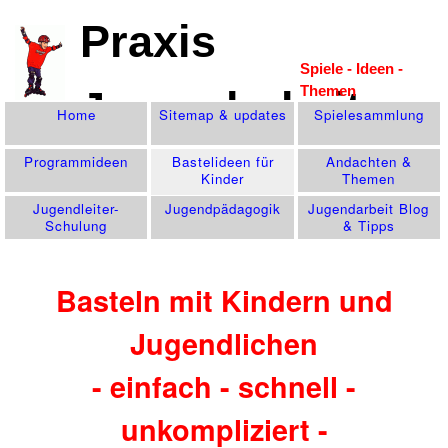
Praxis
Spiele - Ideen -
Themen
Jugendarbeit
Home
Sitemap & updates
Spiele­sammlung
Programm­ideen
Bastelideen für
Andachten &
Kinder
Themen
Jugendleiter-
Jugend­pädagogik
Jugendarbeit Blog
Schulung
& Tipps
Basteln mit Kindern und
Jugendlichen
- einfach - schnell -
unkompliziert -