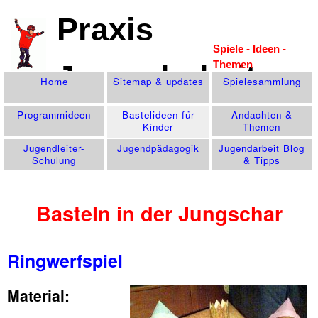
Praxis
Spiele - Ideen -
Themen
Jugendarbeit
Home
Sitemap & updates
Spiele­sammlung
Programm­ideen
Bastelideen für
Andachten &
Kinder
Themen
Jugendleiter-
Jugend­pädagogik
Jugendarbeit Blog
Schulung
& Tipps
Basteln in der Jungschar
Ringwerfspiel
Material: