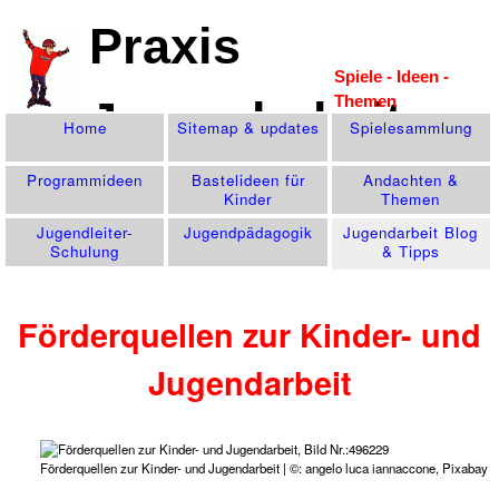
Praxis
Spiele - Ideen -
Themen
Jugendarbeit
Home
Sitemap & updates
Spiele­sammlung
Programm­ideen
Bastelideen für
Andachten &
Kinder
Themen
Jugendleiter-
Jugend­pädagogik
Jugendarbeit Blog
Schulung
& Tipps
Förderquellen zur Kinder- und
Jugendarbeit
Förderquellen zur Kinder- und Jugendarbeit | ©: angelo luca iannaccone, Pixabay