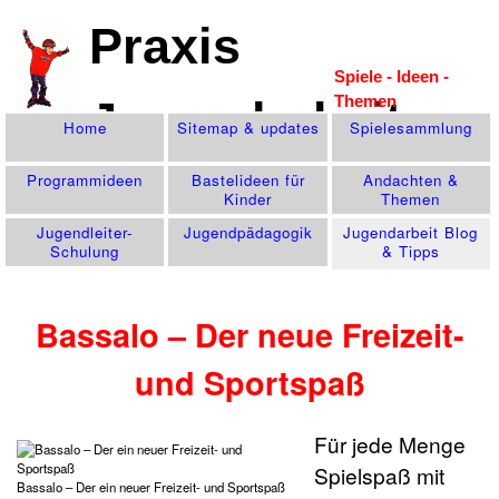
Praxis
Spiele - Ideen -
Themen
Jugendarbeit
Home
Sitemap & updates
Spiele­sammlung
Programm­ideen
Bastelideen für
Andachten &
Kinder
Themen
Jugendleiter-
Jugend­pädagogik
Jugendarbeit Blog
Schulung
& Tipps
Bassalo – Der neue Freizeit-
und Sportspaß
Für jede Menge
Spielspaß mit
Bassalo – Der ein neuer Freizeit- und Sportspaß