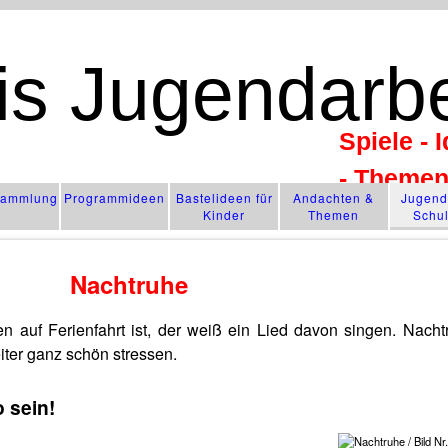
is Jugendarbe
Spiele - 
- Theme
­sammlung
Programm­ideen
Bastelideen für
Andachten &
Jugendl
Kinder
Themen
Schu
Nachtruhe
 auf Ferienfahrt ist, der weiß ein Lied davon singen. Nachtr
ter ganz schön stressen.
 sein!