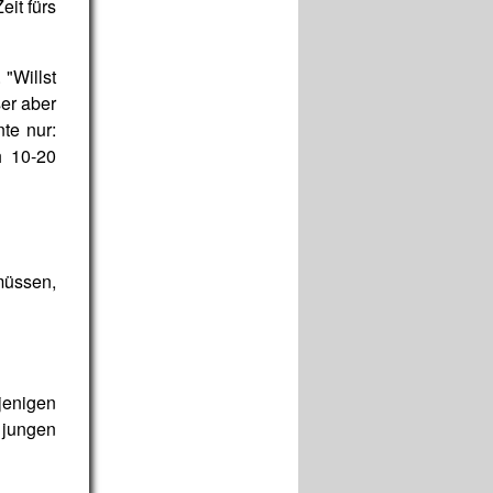
it fürs
"Willst
er aber
te nur:
h 10-20
müssen,
rjenigen
n jungen