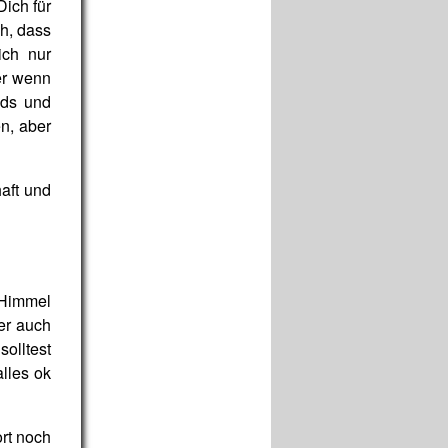
Dich für
ch, dass
ich nur
er wenn
ids und
n, aber
aft und
m Himmel
ber auch
solltest
lles ok
rt noch