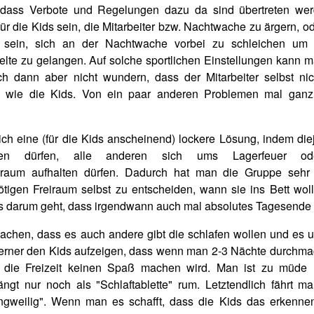
dass Verbote und Regelungen dazu da sind übertreten we
r die Kids sein, die Mitarbeiter bzw. Nachtwache zu ärgern, od
 sein, sich an der Nachtwache vorbei zu schleichen um
elte zu gelangen. Auf solche sportlichen Einstellungen kann m
ich dann aber nicht wundern, dass der Mitarbeiter selbst ni
g wie die Kids. Von ein paar anderen Problemen mal gan
ich eine (für die Kids anscheinend) lockere Lösung, indem die
afen dürfen, alle anderen sich ums Lagerfeuer o
raum aufhalten dürfen. Dadurch hat man die Gruppe sehr
ötigen Freiraum selbst zu entscheiden, wann sie ins Bett wol
 darum geht, dass irgendwann auch mal absolutes Tagesende i
 machen, dass es auch andere gibt die schlafen wollen und es u
 Ferner den Kids aufzeigen, dass wenn man 2-3 Nächte durchma
, die Freizeit keinen Spaß machen wird. Man ist zu müd
gt nur noch als "Schlaftablette" rum. Letztendlich fährt m
gweilig". Wenn man es schafft, dass die Kids das erkenne