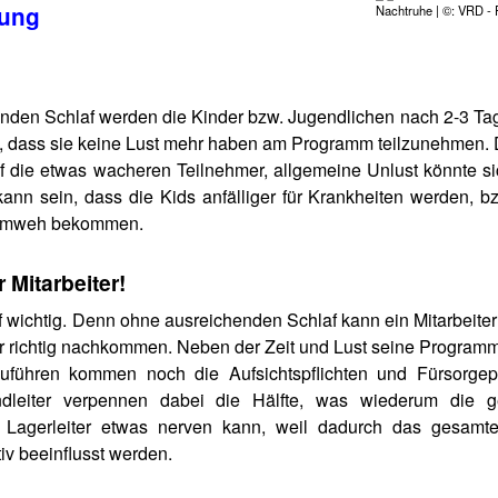
gung
Nachtruhe | ©: VRD - F
henden Schlaf werden die Kinder bzw. Jugendlichen nach 2-3 Ta
at, dass sie keine Lust mehr haben am Programm teilzunehmen. 
die etwas wacheren Teilnehmer, allgemeine Unlust könnte sic
nn sein, dass die Kids anfälliger für Krankheiten werden, bz
Heimweh bekommen.
r Mitarbeiter!
laf wichtig. Denn ohne ausreichenden Schlaf kann ein Mitarbeite
hr richtig nachkommen. Neben der Zeit und Lust seine Program
zuführen kommen noch die Aufsichtspflichten und Fürsorgepf
ndleiter verpennen dabei die Hälfte, was wiederum die 
n Lagerleiter etwas nerven kann, weil dadurch das gesamt
v beeinflusst werden.