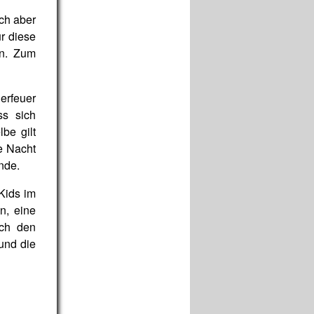
ch aber
ür diese
en. Zum
erfeuer
ss sich
be gilt
e Nacht
nde.
Kids im
n, eine
och den
und die