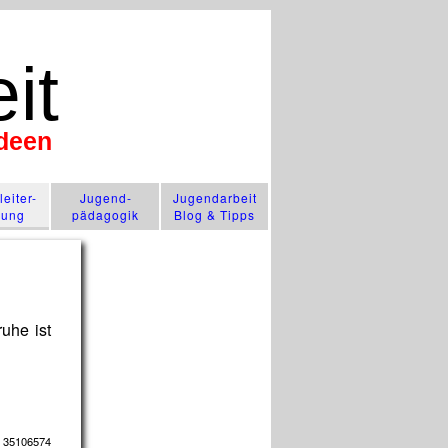
it
Ideen
n
eiter-
Jugend­
Jugendarbeit
lung
pädagogik
Blog & Tipps
uhe ist