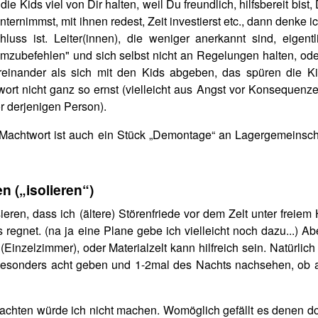
 Kids viel von Dir halten, weil Du freundlich, hilfsbereit bist, 
nternimmst, mit ihnen redest, Zeit investierst etc., dann denke i
ss ist. Leiter(innen), die weniger anerkannt sind, eigentl
rumzubefehlen" und sich selbst nicht an Regelungen halten, od
ereinander als sich mit den Kids abgeben, das spüren die K
rt nicht ganz so ernst (vielleicht aus Angst vor Konsequenze
r derjenigen Person).
e Machtwort ist auch ein Stück „Demontage“ an Lagergemeinsch
 („isolieren“)
eren, dass ich (ältere) Störenfriede vor dem Zelt unter freie
 regnet. (na ja eine Plane gebe ich vielleicht noch dazu...) A
(Einzelzimmer), oder Materialzelt kann hilfreich sein. Natürlich 
besonders acht geben und 1-2mal des Nachts nachsehen, ob a
frachten würde ich nicht machen. Womöglich gefällt es denen do