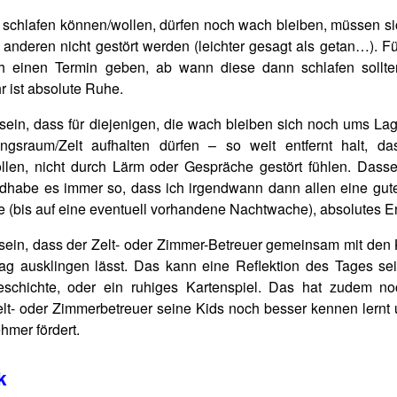
t schlafen können/wollen, dürfen noch wach bleiben, müssen si
e anderen nicht gestört werden (leichter gesagt als getan…). F
ch einen Termin geben, ab wann diese dann schlafen sollt
r ist absolute Ruhe.
 sein, dass für diejenigen, die wach bleiben sich noch ums Lag
gsraum/Zelt aufhalten dürfen – so weit entfernt halt, da
ollen, nicht durch Lärm oder Gespräche gestört fühlen. Dassel
handhabe es immer so, dass ich irgendwann dann allen eine gut
le (bis auf eine eventuell vorhandene Nachtwache), absolutes E
ein, dass der Zelt- oder Zimmer-Betreuer gemeinsam mit den 
g ausklingen lässt. Das kann eine Reflektion des Tages sei
eschichte, oder ein ruhiges Kartenspiel. Das hat zudem n
Zelt- oder Zimmerbetreuer seine Kids noch besser kennen lernt 
hmer fördert.
k