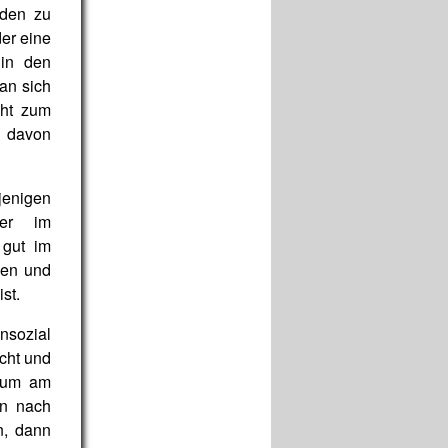
rden zu
er eine
 in den
an sich
cht zum
z davon
jenigen
der im
 gut im
len und
st.
nsozial
cht und
e um am
an nach
n, dann