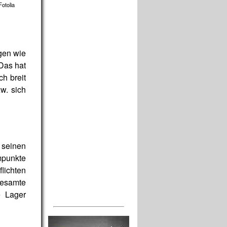
otolia
gen wie
Das hat
h breit
w. sich
r seinen
mpunkte
lichten
gesamte
e Lager