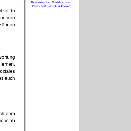
Restbestand am Spielebuch zum
Preis von 8 Euro
...hier klicken
zeit in
nderen
 können
wortung
lernen,
oziales
st auch
ach dem
mmer ab