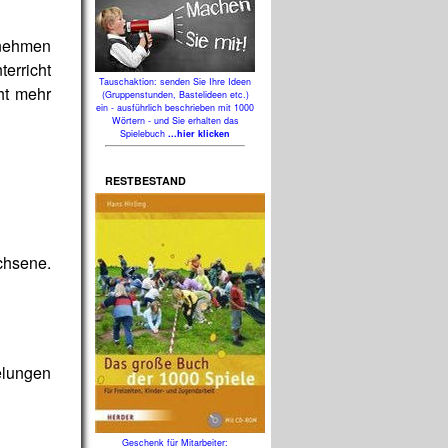
 nehmen
erricht
Tauschaktion: senden Sie Ihre Ideen
cht mehr
(Gruppenstunden, Bastelideen etc.)
ein - ausführlich beschrieben mit 1000
Wörtern - und Sie erhalten das
Spielebuch
...hier klicken
RESTBESTAND
chsene.
elungen
Geschenk für Mitarbeiter: