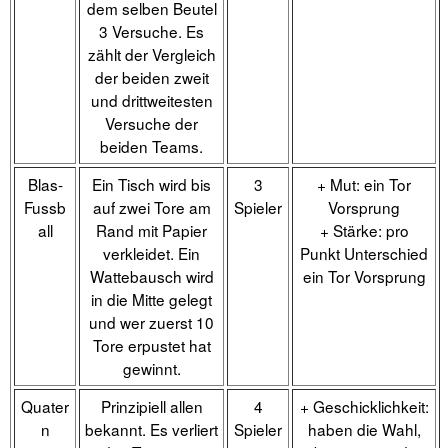
dem selben Beutel
3 Versuche. Es
zählt der Vergleich
der beiden zweit
und drittweitesten
Versuche der
beiden Teams.
Blas-
Ein Tisch wird bis
3
+ Mut: ein Tor
Fussb
auf zwei Tore am
Spieler
Vorsprung
all
Rand mit Papier
+ Stärke: pro
verkleidet. Ein
Punkt Unterschied
Wattebausch wird
ein Tor Vorsprung
in die Mitte gelegt
und wer zuerst 10
Tore erpustet hat
gewinnt.
Quater
Prinzipiell allen
4
+ Geschicklichkeit:
n
bekannt. Es verliert
Spieler
haben die Wahl,