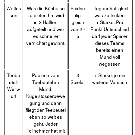
Wettes
Was die Küche so
Beidse
+ Tugendhaftigkeit:
sen
zu bieten hat wird
itig
was zu trinken
in 2 Hälften
gleich
+ Stärke: Pro
aufgeteilt und wer
von 2 -
Punkt Unterschied
es schneller
5
darf jeder Spieler
vernichtet gewinnt.
dieses Teams
bereits einen
Mund voll
wegessen
Teebe
Papierle vom
3
+ Stärke: je ein
utel-
Teebeutel im
Spieler
weiterer Versuch
Weitw
Mund,
urf
Kugelstosserbewe
gung und dann
fliegt der Teebeutel
eben so weit es
geht. Jeder
Teilnehmer hat mit