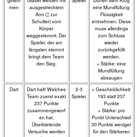
gstem
Gläser werden mit
Spieler
Dürfen dem Krug
men
ausgestrecktem
eine Mundfüllung
Arm (¦¦ zur
Flüssigkeit
Schulter) vom
entnehmen. Diese
Körper
muss allerdings
weggestemmt. Der
zum Schluss
Spieler, der am
wieder
längsten stemmt
zurückgefüllt
bringt dem Team
werden.
den Sieg.
+ Stärke: eine
Mundfüllung
absaugen
Dart
Dart halt! Welches
2-3
+ Geschicklichkeit:
Team zuerst exakt
Spieler
193 statt 237
237 Punkte
Punkte
zusammengeworf
+ Stärke: pro
en hat.
Punkt Unterschied
Überbietende
30 Punkte weniger
Versuche werden
für den Stärkeren