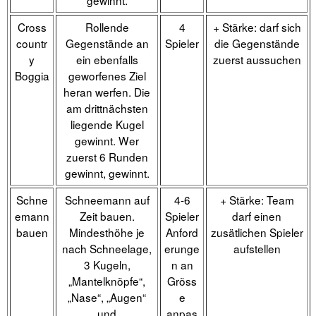
gewinnt.
Cross
Rollende
4
+ Stärke: darf sich
countr
Gegenstände an
Spieler
die Gegenstände
y
ein ebenfalls
zuerst aussuchen
Boggia
geworfenes Ziel
heran werfen. Die
am drittnächsten
liegende Kugel
gewinnt. Wer
zuerst 6 Runden
gewinnt, gewinnt.
Schne
Schneemann auf
4-6
+ Stärke: Team
emann
Zeit bauen.
Spieler
darf einen
bauen
Mindesthöhe je
Anford
zusätlichen Spieler
nach Schneelage,
erunge
aufstellen
3 Kugeln,
n an
„Mantelknöpfe“,
Gröss
„Nase“, „Augen“
e
und
anpas