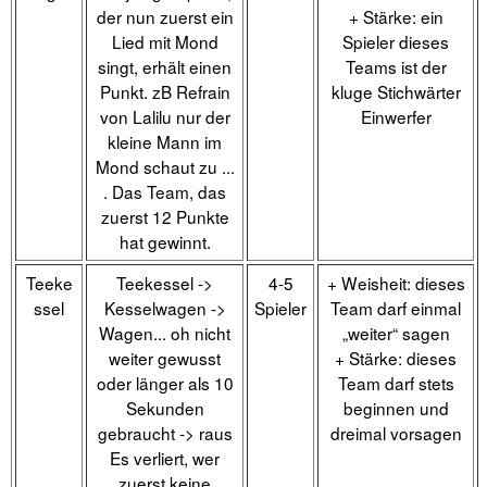
der nun zuerst ein
+ Stärke: ein
Lied mit Mond
Spieler dieses
singt, erhält einen
Teams ist der
Punkt. zB Refrain
kluge Stichwärter
von Lalilu nur der
Einwerfer
kleine Mann im
Mond schaut zu ...
. Das Team, das
zuerst 12 Punkte
hat gewinnt.
Teeke
Teekessel ->
4-5
+ Weisheit: dieses
ssel
Kesselwagen ->
Spieler
Team darf einmal
Wagen... oh nicht
„weiter“ sagen
weiter gewusst
+ Stärke: dieses
oder länger als 10
Team darf stets
Sekunden
beginnen und
gebraucht -> raus
dreimal vorsagen
Es verliert, wer
zuerst keine