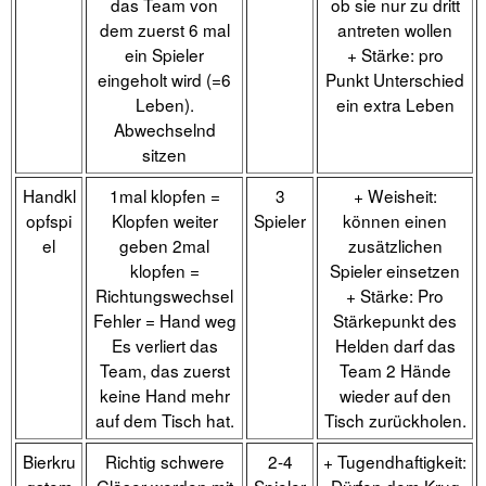
das Team von
ob sie nur zu dritt
dem zuerst 6 mal
antreten wollen
ein Spieler
+ Stärke: pro
eingeholt wird (=6
Punkt Unterschied
Leben).
ein extra Leben
Abwechselnd
sitzen
Handkl
1mal klopfen =
3
+ Weisheit:
opfspi
Klopfen weiter
Spieler
können einen
el
geben 2mal
zusätzlichen
klopfen =
Spieler einsetzen
Richtungswechsel
+ Stärke: Pro
Fehler = Hand weg
Stärkepunkt des
Es verliert das
Helden darf das
Team, das zuerst
Team 2 Hände
keine Hand mehr
wieder auf den
auf dem Tisch hat.
Tisch zurückholen.
Bierkru
Richtig schwere
2-4
+ Tugendhaftigkeit: