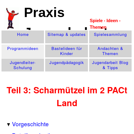
Praxis
Spiele - Ideen -
Themen
Jugendarbeit
Home
Sitemap & updates
Spiele­sammlung
Programm­ideen
Bastelideen für
Andachten &
Kinder
Themen
Jugendleiter-
Jugend­pädagogik
Jugendarbeit Blog
Schulung
& Tipps
Teil 3: Scharmützel im 2 PACt
Land
Vorgeschichte