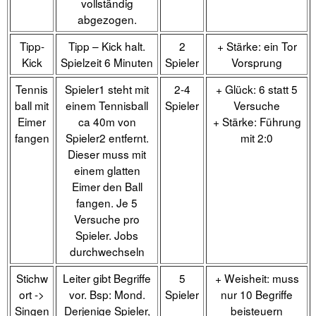
vollständig
abgezogen.
Tipp-
Tipp – Kick halt.
2
+ Stärke: ein Tor
Kick
Spielzeit 6 Minuten
Spieler
Vorsprung
Tennis
Spieler1 steht mit
2-4
+ Glück: 6 statt 5
ball mit
einem Tennisball
Spieler
Versuche
Eimer
ca 40m von
+ Stärke: Führung
fangen
Spieler2 entfernt.
mit 2:0
Dieser muss mit
einem glatten
Eimer den Ball
fangen. Je 5
Versuche pro
Spieler. Jobs
durchwechseln
Stichw
Leiter gibt Begriffe
5
+ Weisheit: muss
ort ->
vor. Bsp: Mond.
Spieler
nur 10 Begriffe
Singen
Derjenige Spieler,
beisteuern