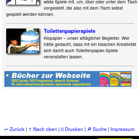
wilde Spiele mit, um, über oder unter dem Tisch
vorgestellt, die also mit dem Tisch selbst
gespielt werden können.
Toilettenpapier
spiele
Klopapier – unser alltäglicher Begleiter. Wer
hätte gedacht, dass mit ein bisschen Kreativität
sich damit auch Toilettenpapier-Spiele
veranstalten lassen.
↩ Zurück
|
↑ Nach oben
|
⎙ Drucken
|
🔎 Suche
|
Impressum
& Kontakt
|
📚 Bücher
|
📂 Service, FAQ, u.a.m.