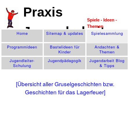
Praxis
Spiele - Ideen -
Themen
Jugendarbeit
Home
Sitemap & updates
Spiele­sammlung
Programm­ideen
Bastelideen für
Andachten &
Kinder
Themen
Jugendleiter-
Jugend­pädagogik
Jugendarbeit Blog
Schulung
& Tipps
[Übersicht aller Gruselgeschichten bzw.
Geschichten für das Lagerfeuer]