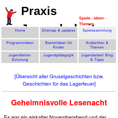
Praxis
Spiele - Ideen -
Themen
Jugendarbeit
Home
Sitemap & updates
Spiele­sammlung
Programm­ideen
Bastelideen für
Andachten &
Kinder
Themen
Jugendleiter-
Jugend­pädagogik
Jugendarbeit Blog
Schulung
& Tipps
[Übersicht aller Gruselgeschichten bzw.
Geschichten für das Lagerfeuer]
Geheimnisvolle Lesenacht
Es war ein eiskalter Novemberabend und der