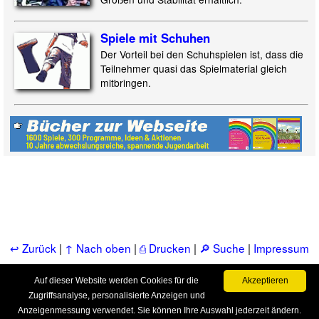
Spiele mit Schuhen
Der Vorteil bei den Schuhspielen ist, dass die
Teilnehmer quasi das Spielmaterial gleich
mitbringen.
↩ Zurück
|
↑ Nach oben
|
⎙ Drucken
|
🔎 Suche
|
Impressum
& Kontakt
|
📚 Bücher
|
📂 Service, FAQ, u.a.m.
Auf dieser Website werden Cookies für die
Akzeptieren
Zugriffsanalyse, personalisierte Anzeigen und
Anzeigenmessung verwendet. Sie können Ihre Auswahl jederzeit ändern.
Copyright © Praxis-Jugendarbeit.de - alle Rechte vorbehalten