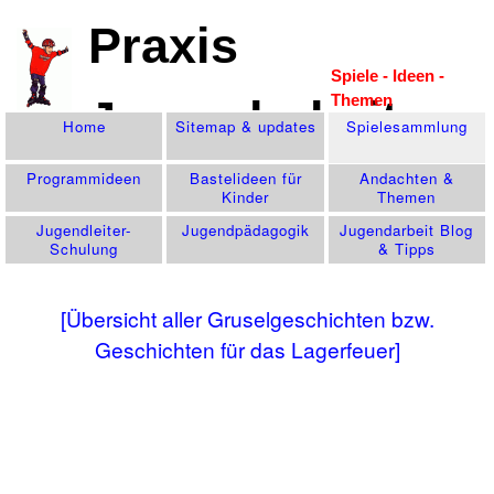
Praxis
Spiele - Ideen -
Themen
Jugendarbeit
Home
Sitemap & updates
Spiele­sammlung
Programm­ideen
Bastelideen für
Andachten &
Kinder
Themen
Jugendleiter-
Jugend­pädagogik
Jugendarbeit Blog
Schulung
& Tipps
[Übersicht aller Gruselgeschichten bzw.
Geschichten für das Lagerfeuer]