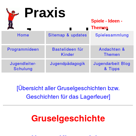
Praxis
Spiele - Ideen -
Themen
Jugendarbeit
Home
Sitemap & updates
Spiele­sammlung
Programm­ideen
Bastelideen für
Andachten &
Kinder
Themen
Jugendleiter-
Jugend­pädagogik
Jugendarbeit Blog
Schulung
& Tipps
[Übersicht aller Gruselgeschichten bzw.
Geschichten für das Lagerfeuer]
Gruselgeschichte