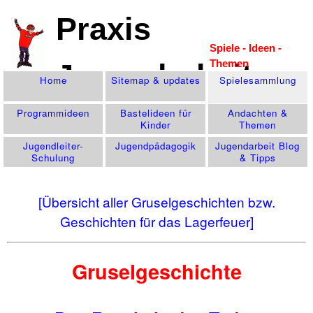
Praxis
Spiele - Ideen -
Themen
Jugendarbeit
Home
Sitemap & updates
Spiele­sammlung
Programm­ideen
Bastelideen für
Andachten &
Kinder
Themen
Jugendleiter-
Jugend­pädagogik
Jugendarbeit Blog
Schulung
& Tipps
[Übersicht aller Gruselgeschichten bzw.
Geschichten für das Lagerfeuer]
Gruselgeschichte