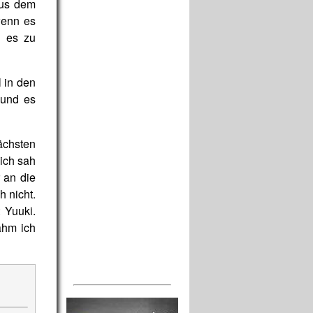
aus dem
wenn es
e es zu
 in den
 und es
nächsten
lich sah
 an die
h nicht.
 Yuuki.
ahm ich