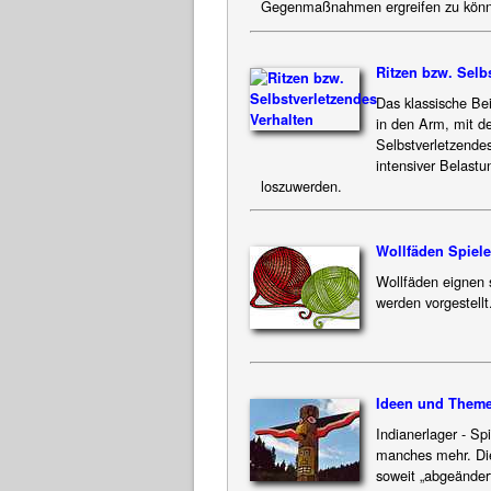
Gegenmaßnahmen ergreifen zu kön
Ritzen bzw. Selb
Das klassische Bei
in den Arm, mit de
Selbstverletzende
intensiver Belast
loszuwerden.
Wollfäden Spiele
Wollfäden eignen s
werden vorgestellt
Ideen und Theme
Indianerlager - S
manches mehr. Di
soweit „abgeänder