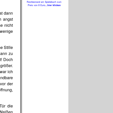
Restbestand am Spielebuch zum
Preis von 8 Euro
...hier klicken
at dann
ch angst
e nicht
 wenige
 Stille
gann zu
t! Doch
größer.
war ich
indbare
vor der
offnung,
Tür die
 Weißen