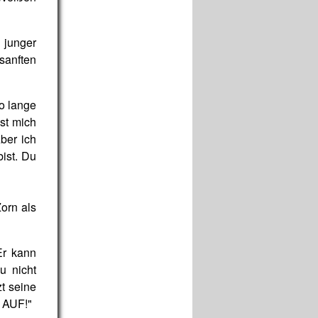
n junger
sanften
so lange
ast mich
ber ich
ist. Du
orn als
Er kann
u nicht
t seine
H AUF!"