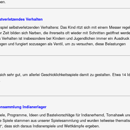
nen.
stverletzendes Verhalten
spiel selbstverletzenden Verhaltens: Das Kind ritzt sich mit einem Messer reg
r Zeit bilden sich Narben, die ihrerseits oft wieder mit Schnitten geöffnet werd
s Verhalten ist insbesondere bei Kindern und Jugendlichen immer ein Ausdruck
ungen und fungiert sozusagen als Ventil, um zu versuchen, diese Belastungen
ich sehr gut, um allerlei Geschicklichkeitsspiele damit zu gestalten. Etwa 14 I
.
nsammlung Indianerlager
piele, Programme, Ideen und Bastelvorschläge für Indianerhemd, Tomahawk un
e Spiele stammen aus unserer Spielesammlung und wurden teilweise thematis
t“, dass sich daraus Indianerspiele und Wettkämpfe ergeben.