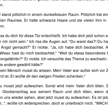
en.
 stand plötzlich in einem dunkelblauen Raum. Plötzlich trat ei
en Raumes. Er hatte schwarze Haare und sie vielen ihm in 
rn.
s du dich für diese Tür entschließt. Ich habe dich jetzt schon 
h mir nicht sein." Ich riss die Augen auf. "Du warst das?! Du h
 Angst gemacht?" Er nickte. "Ja, ich habe dich beobachtet. A
"Wieso hast du mich beobachtet." "Weil du etwas besonderes b
lengefährtin?" Er nickte. Ich versuchte das Thema zu wechseln.
e andere gewählt hätte?"
n kein Mensch musst du wissen. Mein Vater war außer sich vor Z
mt ist. Er wollte dir den ewigen Frieden schenken."
Du musst jetzt aufwachen. Sonst wird mein Vater dich töten. 
m Glockenschlag aus seinem Raum und dich töten, wenn d
n uns wieder sehen, aber jetzt musst du aufwachen. Es ist jetz
er...", wollte ich widersprechen, doch er unterbrach mich. "WAC