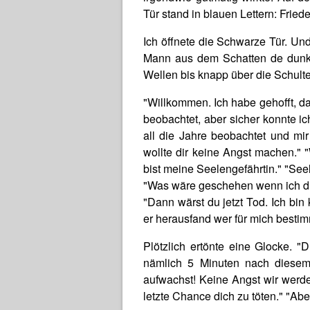
Tür stand in blauen Lettern: Fried
Ich öffnete die Schwarze Tür. Und
Mann aus dem Schatten de dunkl
Wellen bis knapp über die Schulte
"Willkommen. Ich habe gehofft, das
beobachtet, aber sicher konnte ic
all die Jahre beobachtet und mir
wollte dir keine Angst machen." 
bist meine Seelengefährtin." "See
"Was wäre geschehen wenn ich di
"Dann wärst du jetzt Tod. Ich bi
er herausfand wer für mich bestim
Plötzlich ertönte eine Glocke. "
nämlich 5 Minuten nach diese
aufwachst! Keine Angst wir werde
letzte Chance dich zu töten." "Ab