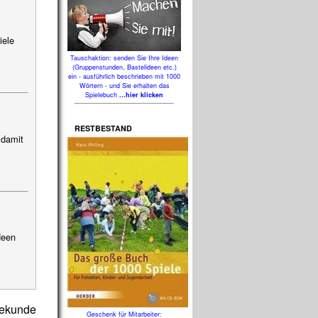
iele
Tauschaktion: senden Sie Ihre Ideen
(Gruppenstunden, Bastelideen etc.)
ein - ausführlich beschrieben mit 1000
Wörtern - und Sie erhalten das
Spielebuch
...hier klicken
RESTBESTAND
 damit
deen
Sekunde
Geschenk für Mitarbeiter: