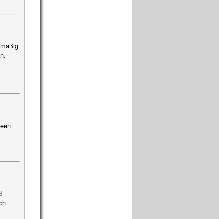
elmäßig
en.
deen
d
ch