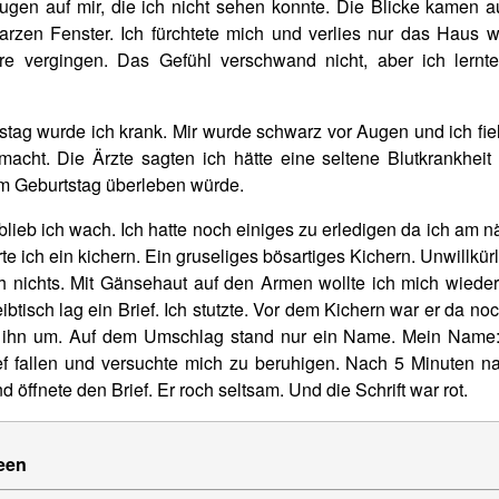
Augen auf mir, die ich nicht sehen konnte. Die Blicke kamen 
rzen Fenster. Ich fürchtete mich und verlies nur das Haus 
re vergingen. Das Gefühl verschwand nicht, aber ich lernt
ag wurde ich krank. Mir wurde schwarz vor Augen und ich fiel
cht. Die Ärzte sagten ich hätte eine seltene Blutkrankheit
m Geburtstag überleben würde.
blieb ich wach. Ich hatte noch einiges zu erledigen da ich am 
rte ich ein kichern. Ein gruseliges bösartiges Kichern. Unwillkür
h nichts. Mit Gänsehaut auf den Armen wollte ich mich wieder
tisch lag ein Brief. Ich stutzte. Vor dem Kichern war er da noc
ch ihn um. Auf dem Umschlag stand nur ein Name. Mein Name:
ief fallen und versuchte mich zu beruhigen. Nach 5 Minuten n
fnete den Brief. Er roch seltsam. Und die Schrift war rot.
een