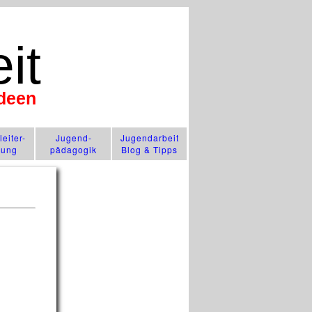
it
Ideen
n
eiter-
Jugend­
Jugendarbeit
lung
pädagogik
Blog & Tipps