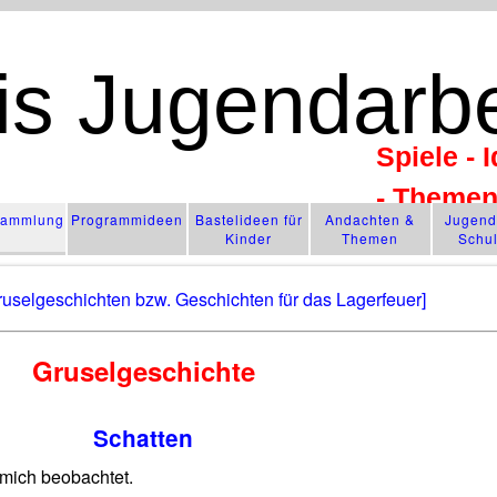
is Jugendarbe
Spiele - 
- Theme
­sammlung
Programm­ideen
Bastelideen für
Andachten &
Jugendl
Kinder
Themen
Schu
Gruselgeschichten bzw. Geschichten für das Lagerfeuer]
Gruselgeschichte
Schatten
h mich beobachtet.