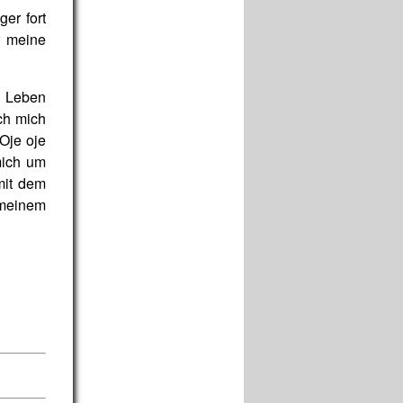
er fort
r meine
s Leben
ich mich
"Oje oje
mich um
mit dem
 meinem