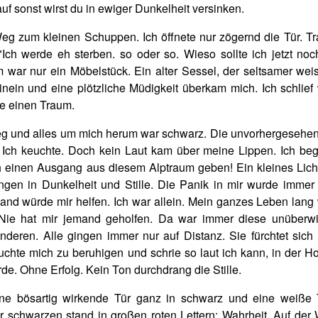
uf sonst wirst du in ewiger Dunkelheit versinken.
eg zum kleinen Schuppen. Ich öffnete nur zögernd die Tür. Tr
 "Ich werde eh sterben. so oder so. Wieso sollte ich jetzt no
 war nur ein Möbelstück. Ein alter Sessel, der seltsamer weis
hinein und eine plötzliche Müdigkeit überkam mich. Ich schlief
te einen Traum.
eg und alles um mich herum war schwarz. Die unvorhergesehene
b. Ich keuchte. Doch kein Laut kam über meine Lippen. Ich be
 einen Ausgang aus diesem Alptraum geben! Ein kleines Lich
ngen in Dunkelheit und Stille. Die Panik in mir wurde immer 
nd würde mir helfen. Ich war allein. Mein ganzes Leben lang 
t. Nie hat mir jemand geholfen. Da war immer diese unüberw
deren. Alle gingen immer nur auf Distanz. Sie fürchtet sich 
rsuchte mich zu beruhigen und schrie so laut ich kann, in der H
e. Ohne Erfolg. Kein Ton durchdrang die Stille.
Eine bösartig wirkende Tür ganz in schwarz und eine weiße 
er schwarzen stand in großen roten Lettern: Wahrheit. Auf der