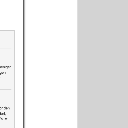
weniger
ngen
t
or den
ort,
s ist