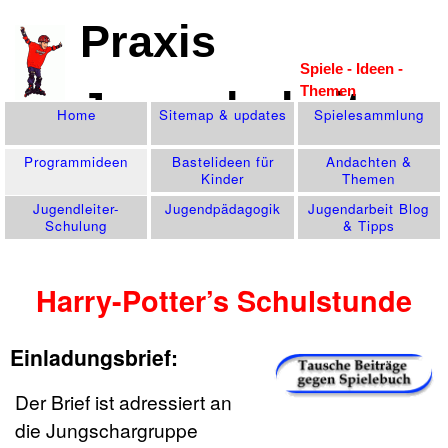
Praxis
Spiele - Ideen -
Themen
Jugendarbeit
Home
Sitemap & updates
Spiele­sammlung
Programm­ideen
Bastelideen für
Andachten &
Kinder
Themen
Jugendleiter-
Jugend­pädagogik
Jugendarbeit Blog
Schulung
& Tipps
Harry-Potter’s Schulstunde
Einladungsbrief:
Der Brief ist adressiert an
die Jungschargruppe