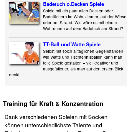
Badetuch o.Decken Spiele
Spiele mit ein paar alten Decken oder
Badetüchern im Wohnzimmer, auf der Wiese
oder am Strand. Wie wäre es mit einem
Wettrennen auf dem Badetuch am Strand?
TT-Ball und Watte Spiele
Selbst mit solch alltäglichen Gegenständen
wie Watte und Tischtennisbällen kann man
tolle Spiele gestalten – viel kreativer und
ausgefallener, als man auf den ersten Blick
denkt.
Training für Kraft & Konzentration
Dank verschiedenen Spielen mit Socken
können unterschiedlichste Talente und