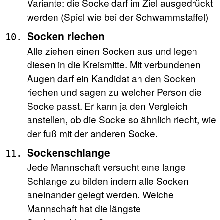
Variante: die Socke darf im Ziel ausgedrückt
werden (Spiel wie bei der Schwammstaffel)
Socken riechen
Alle ziehen einen Socken aus und legen
diesen in die Kreismitte. Mit verbundenen
Augen darf ein Kandidat an den Socken
riechen und sagen zu welcher Person die
Socke passt. Er kann ja den Vergleich
anstellen, ob die Socke so ähnlich riecht, wie
der fuß mit der anderen Socke.
Sockenschlange
Jede Mannschaft versucht eine lange
Schlange zu bilden indem alle Socken
aneinander gelegt werden. Welche
Mannschaft hat die längste