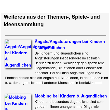
Weiteres aus der Themen-, Spiele- und
Ideensammlung
Ängste/Angststörungen bei Kindern
& Jugendlichen
Bei Kindern und Jugendlichen sind
Angststörungen insbesondere im sozialen
Bereich zu finden, weniger gegen spezifische
Gegenstände, Situationen oder Lebewesen
gerichtet. Bei sozialen Angststörungen bzw.
Phobien richten sich die Ängste auf Situationen, in denen das Kind
bzw. der Jugendliche mit anderen Menschen in Kontakt kommt.
Mobbing bei Kindern & Jugendlichen
Kinder und besonders Jugendliche sind sehr
gut darin, ihnen unangenehme Dinge wie