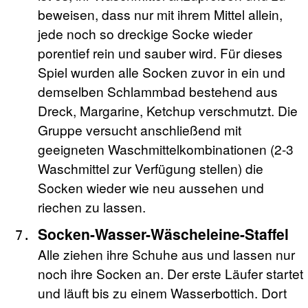
beweisen, dass nur mit ihrem Mittel allein,
jede noch so dreckige Socke wieder
porentief rein und sauber wird. Für dieses
Spiel wurden alle Socken zuvor in ein und
demselben Schlammbad bestehend aus
Dreck, Margarine, Ketchup verschmutzt. Die
Gruppe versucht anschließend mit
geeigneten Waschmittelkombinationen (2-3
Waschmittel zur Verfügung stellen) die
Socken wieder wie neu aussehen und
riechen zu lassen.
Socken-Wasser-Wäscheleine-Staffel
Alle ziehen ihre Schuhe aus und lassen nur
noch ihre Socken an. Der erste Läufer startet
und läuft bis zu einem Wasserbottich. Dort