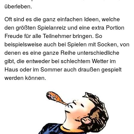
überleben.
Oft sind es die ganz einfachen Ideen, welche
den größten Spielanreiz und eine extra Portion
Freude für alle Teilnehmer bringen. So
beispielsweise auch bei Spielen mit Socken, von
denen es eine ganze Reihe unterschiedliche
gibt, die entweder bei schlechtem Wetter im
Haus oder im Sommer auch draußen gespielt
werden können.