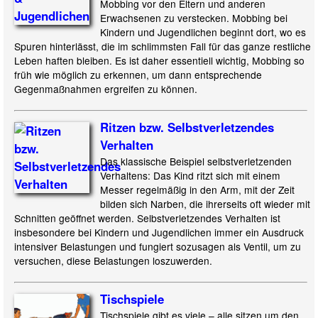
Mobbing vor den Eltern und anderen
Erwachsenen zu verstecken. Mobbing bei
Kindern und Jugendlichen beginnt dort, wo es
Spuren hinterlässt, die im schlimmsten Fall für das ganze restliche
Leben haften bleiben. Es ist daher essentiell wichtig, Mobbing so
früh wie möglich zu erkennen, um dann entsprechende
Gegenmaßnahmen ergreifen zu können.
Ritzen bzw. Selbstverletzendes
Verhalten
Das klassische Beispiel selbstverletzenden
Verhaltens: Das Kind ritzt sich mit einem
Messer regelmäßig in den Arm, mit der Zeit
bilden sich Narben, die ihrerseits oft wieder mit
Schnitten geöffnet werden. Selbstverletzendes Verhalten ist
insbesondere bei Kindern und Jugendlichen immer ein Ausdruck
intensiver Belastungen und fungiert sozusagen als Ventil, um zu
versuchen, diese Belastungen loszuwerden.
Tischspiele
Tischspiele gibt es viele – alle sitzen um den