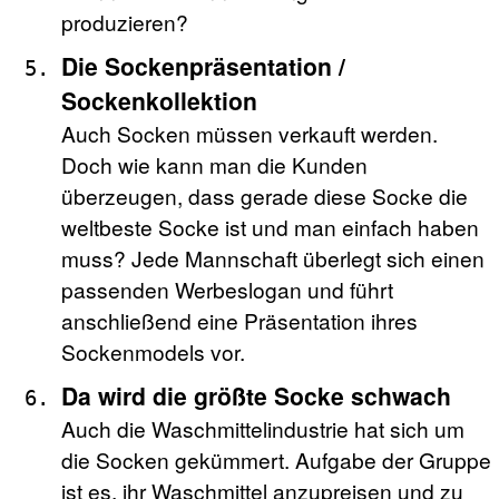
produzieren?
Die Sockenpräsentation /
Sockenkollektion
Auch Socken müssen verkauft werden.
Doch wie kann man die Kunden
überzeugen, dass gerade diese Socke die
weltbeste Socke ist und man einfach haben
muss? Jede Mannschaft überlegt sich einen
passenden Werbeslogan und führt
anschließend eine Präsentation ihres
Sockenmodels vor.
Da wird die größte Socke schwach
Auch die Waschmittelindustrie hat sich um
die Socken gekümmert. Aufgabe der Gruppe
ist es, ihr Waschmittel anzupreisen und zu