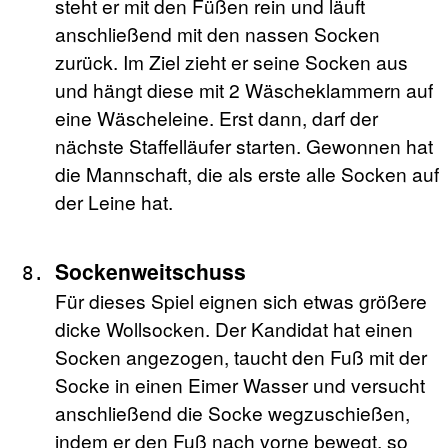
steht er mit den Füßen rein und läuft
anschließend mit den nassen Socken
zurück. Im Ziel zieht er seine Socken aus
und hängt diese mit 2 Wäscheklammern auf
eine Wäscheleine. Erst dann, darf der
nächste Staffelläufer starten. Gewonnen hat
die Mannschaft, die als erste alle Socken auf
der Leine hat.
Sockenweitschuss
Für dieses Spiel eignen sich etwas größere
dicke Wollsocken. Der Kandidat hat einen
Socken angezogen, taucht den Fuß mit der
Socke in einen Eimer Wasser und versucht
anschließend die Socke wegzuschießen,
indem er den Fuß nach vorne bewegt, so