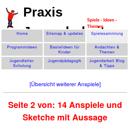
Praxis
Spiele - Ideen -
Themen
Jugendarbeit
Home
Sitemap & updates
Spiele­sammlung
Programm­ideen
Bastelideen für
Andachten &
Kinder
Themen
Jugendleiter-
Jugend­pädagogik
Jugendarbeit Blog
Schulung
& Tipps
[Übersicht weiterer Anspiele]
Seite 2 von: 14 Anspiele und
Sketche mit Aussage