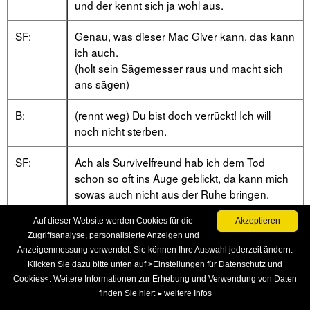
und der kennt sich ja wohl aus.
SF:
Genau, was dieser Mac Giver kann, das kann
ich auch.
(holt sein Sägemesser raus und macht sich
ans sägen)
B:
(rennt weg) Du bist doch verrückt! Ich will
noch nicht sterben.
SF:
Ach als Survivelfreund hab ich dem Tod
schon so oft ins Auge geblickt, da kann mich
sowas auch nicht aus der Ruhe bringen.
(sägt und sägt, Spitze fällt ab)
Auf dieser Website werden Cookies für die
Akzeptieren
Seht ihr, ist doch alles gut gegangen. Jetzt nur
Zugriffsanalyse, personalisierte Anzeigen und
noch die Zündschnur anzünden und dann
Anzeigenmessung verwendet. Sie können Ihre Auswahl jederzeit ändern.
kann ich wieder meiner Wege gehen. (zündet
Klicken Sie dazu bitte unten auf >Einstellungen für Datenschutz und
Zündschnur an)
Cookies<. Weitere Informationen zur Erhebung und Verwendung von Daten
(A und B zittern vor Angst.)
finden Sie hier:
▸ weitere Infos