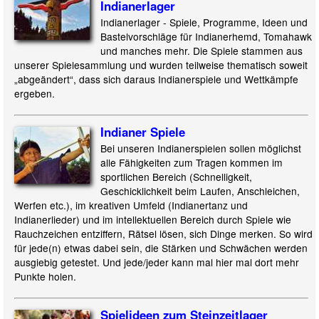
Indianerlager
Indianerlager - Spiele, Programme, Ideen und
Bastelvorschläge für Indianerhemd, Tomahawk
und manches mehr. Die Spiele stammen aus
unserer Spielesammlung und wurden teilweise thematisch soweit
„abgeändert“, dass sich daraus Indianerspiele und Wettkämpfe
ergeben.
Indianer Spiele
Bei unseren Indianerspielen sollen möglichst
alle Fähigkeiten zum Tragen kommen im
sportlichen Bereich (Schnelligkeit,
Geschicklichkeit beim Laufen, Anschleichen,
Werfen etc.), im kreativen Umfeld (Indianertanz und
Indianerlieder) und im intellektuellen Bereich durch Spiele wie
Rauchzeichen entziffern, Rätsel lösen, sich Dinge merken. So wird
für jede(n) etwas dabei sein, die Stärken und Schwächen werden
ausgiebig getestet. Und jede/jeder kann mal hier mal dort mehr
Punkte holen.
Spielideen zum Steinzeitlager