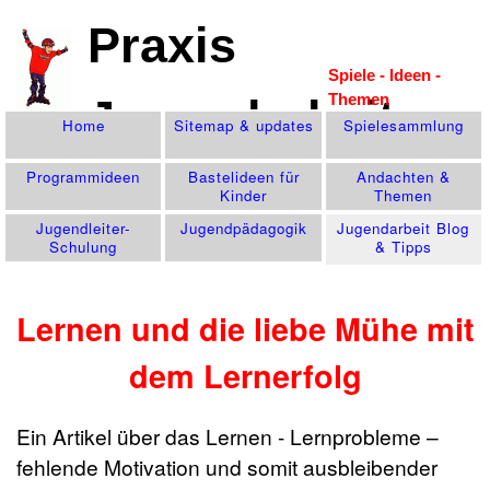
Praxis
Spiele - Ideen -
Themen
Jugendarbeit
Home
Sitemap & updates
Spiele­sammlung
Programm­ideen
Bastelideen für
Andachten &
Kinder
Themen
Jugendleiter-
Jugend­pädagogik
Jugendarbeit Blog
Schulung
& Tipps
Lernen und die liebe Mühe mit
dem Lernerfolg
Ein Artikel über das Lernen - Lernprobleme –
fehlende Motivation und somit ausbleibender