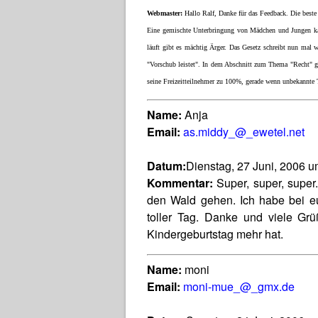
Webmaster:
Hallo Ralf, Danke für das Feedback. Die beste 
Eine gemischte Unterbringung von Mädchen und Jungen kan
läuft gibt es mächtig Ärger. Das Gesetz schreibt nun mal w
"Vorschub leistet". In dem Abschnitt zum Thema "Recht" gib
seine Freizeitteilnehmer zu 100%, gerade wenn unbekannte T
Name:
Anja
Email:
as.middy_@_ewetel.net
Datum:
Dienstag, 27 Juni, 2006 u
Kommentar:
Super, super, super
den Wald gehen. Ich habe bei eu
toller Tag. Danke und viele Grü
Kindergeburtstag mehr hat.
Name:
moni
Email:
moni-mue_@_gmx.de