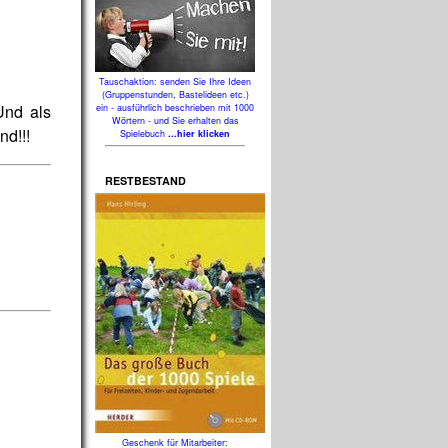
Tauschaktion: senden Sie Ihre Ideen
(Gruppenstunden, Bastelideen etc.)
Und als
ein - ausführlich beschrieben mit 1000
Wörtern - und Sie erhalten das
nd!!!
Spielebuch
...hier klicken
RESTBESTAND
Geschenk für Mitarbeiter: