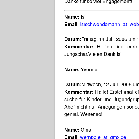
Danke für so viel Engagement!
Name:
Isi
Email:
Isischwendemann_at_web
Datum:
Freitag, 14 Juli, 2006 um 
Kommentar:
Hi ich find eure 
Jungschar.Vielen Dank Isi
Name:
Yvonne
Datum:
Mittwoch, 12 Juli, 2006 u
Kommentar:
Hallo! Ersteinmal e
suche für Kinder und Jugendgrup
Aber nicht nur Anregungen sonder
genial. Weiter so!
Name:
Gina
Email:
wernpole_at_gmx.de