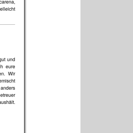
acarena,
elleicht
gut und
ch eure
en. Wir
emischt
 anders
Betreuer
ushält.