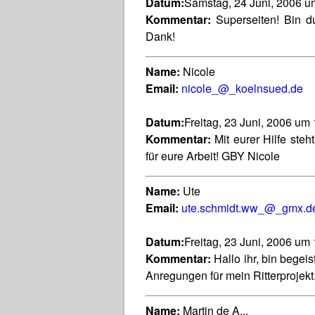
Datum:
Samstag, 24 Juni, 2006 u
Kommentar:
Superseiten! Bin du
Dank!
Name:
Nicole
Email:
nicole_@_koelnsued.de
Datum:
Freitag, 23 Juni, 2006 um
Kommentar:
Mit eurer Hilfe steh
für eure Arbeit! GBY Nicole
Name:
Ute
Email:
ute.schmidt.ww_@_gmx.d
Datum:
Freitag, 23 Juni, 2006 um
Kommentar:
Hallo ihr, bin begeist
Anregungen für mein Ritterprojekt
Name:
Martin de A...