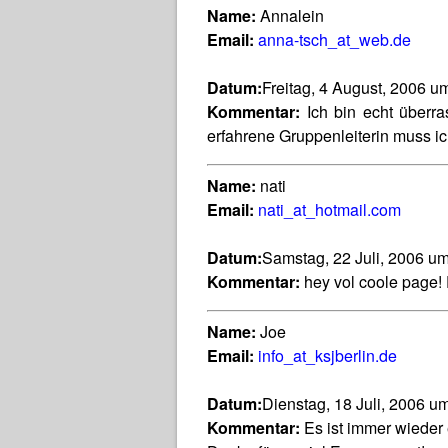
Name:
Annalein
Email:
anna-tsch_at_web.de
Datum:
Freitag, 4 August, 2006 u
Kommentar:
Ich bin echt überra
erfahrene Gruppenleiterin muss ich
Name:
nati
Email:
nati_at_hotmail.com
Datum:
Samstag, 22 Juli, 2006 u
Kommentar:
hey vol coole page! E
Name:
Joe
Email:
info_at_ksjberlin.de
Datum:
Dienstag, 18 Juli, 2006 u
Kommentar:
Es ist immer wieder 