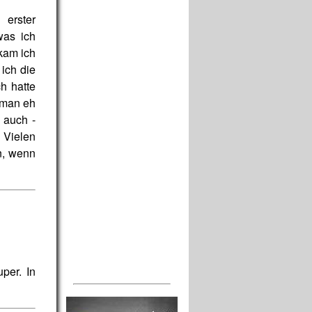
erster
was ich
 kam ich
ich die
h hatte
n man eh
e auch -
 Vielen
nn, wenn
per. In