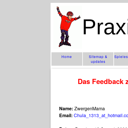
Prax
Home
Sitemap &
Spiele
updates
Das Feedback z
Name:
ZwergenMama
Email:
Chula_1313_at_hotmail.c