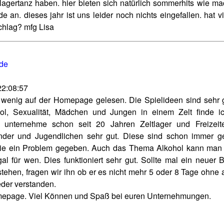
 lagertanz haben. hier bieten sich natürlich sommerhits wie m
e an. dieses jahr ist uns leider noch nichts eingefallen. hat vi
chlag? mfg Lisa
.de
22:08:57
 wenig auf der Homepage gelesen. Die Spielideen sind sehr 
l, Sexualität, Mädchen und Jungen in einem Zelt finde i
h unternehme schon seit 20 Jahren Zeltlager und Freizeit
nder und Jugendlichen sehr gut. Diese sind schon immer g
 nie ein Problem gegeben. Auch das Thema Alkohol kann man
al für wen. Dies funktioniert sehr gut. Sollte mal ein neuer 
tehen, fragen wir ihn ob er es nicht mehr 5 oder 8 Tage ohne a
eder verstanden.
omepage. Viel Können und Spaß bei euren Unternehmungen.