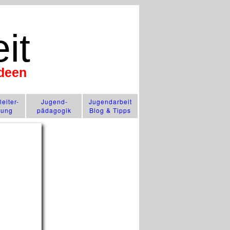
it
Ideen
n
eiter-
Jugend­
Jugendarbeit
lung
pädagogik
Blog & Tipps