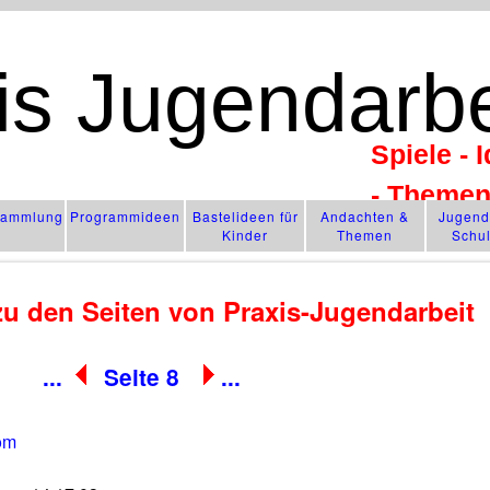
is Jugendarbe
Spiele - 
- Theme
­sammlung
Programm­ideen
Bastelideen für
Andachten &
Jugendl
Kinder
Themen
Schu
u den Seiten von Praxis-Jugendarbeit
...
Seite 8
...
om