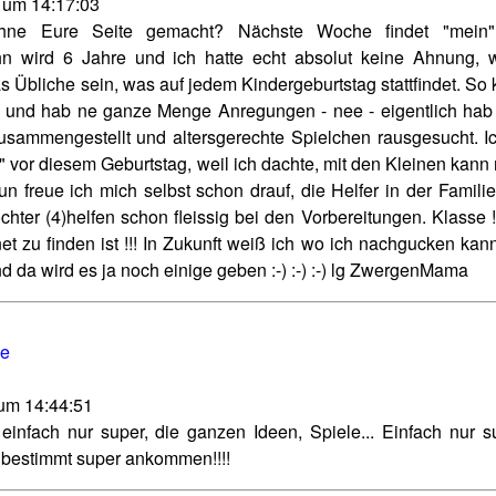
 um 14:17:03
ne Eure Seite gemacht? Nächste Woche findet "mein" 
ohn wird 6 Jahre und ich hatte echt absolut keine Ahnung, 
as Übliche sein, was auf jedem Kindergeburtstag stattfindet. So
n" und hab ne ganze Menge Anregungen - nee - eigentlich hab 
usammengestellt und altersgerechte Spielchen rausgesucht. Ic
" vor diesem Geburtstag, weil ich dachte, mit den Kleinen kan
n freue ich mich selbst schon drauf, die Helfer in der Famili
hter (4)helfen schon fleissig bei den Vorbereitungen. Klasse !
et zu finden ist !!! In Zukunft weiß ich wo ich nachgucken ka
d da wird es ja noch einige geben :-) :-) :-) lg ZwergenMama
de
 um 14:44:51
einfach nur super, die ganzen Ideen, Spiele... Einfach nur su
bestimmt super ankommen!!!!