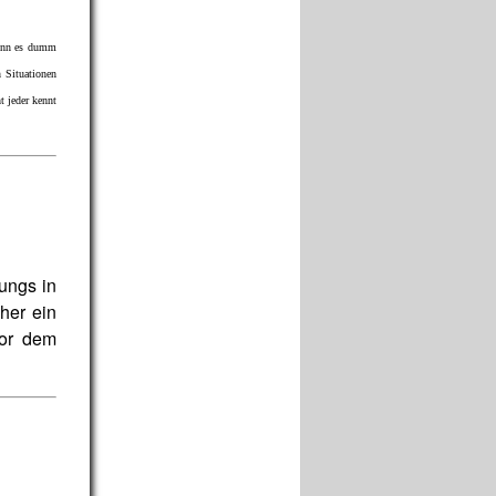
wenn es dumm
n Situationen
t jeder kennt
ungs in
her ein
vor dem