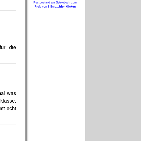
Restbestand am Spielebuch zum
Preis von 8 Euro
...hier klicken
ür die
mal was
klasse.
st echt