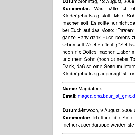
Datum:
Sonntag, 13 August, 2006
Kommentar:
Was hätte ich oh
Kindergeburtstag statt. Mein S
machen soll. Es sollte nur nicht d
bei Euch auf das Motto: "Pirate
ganze Party dank Euch bereits z
schon seit Wochen richtig "Schiss
noch nix Dolles machen....aber nu
und mein Sohn (noch 5) nebst Toc
Dank, daß so eine Seite im Intern
Kindergeburtstag angesagt ist - un
Name:
Magdalena
Email:
magdalena.baur_at_gmx.
Datum:
Mittwoch, 9 August, 2006
Kommentar:
Ich finde die Seite 
meiner Jugendgruppe werden sie 