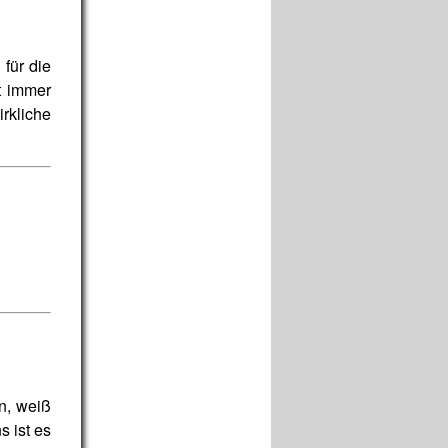
 für die
t immer
irkliche
n, weiß
s ist es