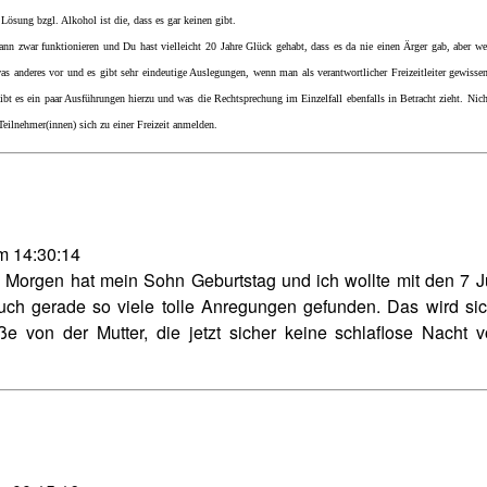
Lösung bzgl. Alkohol ist die, dass es gar keinen gibt.
n zwar funktionieren und Du hast vielleicht 20 Jahre Glück gehabt, dass es da nie einen Ärger gab, aber 
as anderes vor und es gibt sehr eindeutige Auslegungen, wenn man als verantwortlicher Freizeitleiter gewisse
t es ein paar Ausführungen hierzu und was die Rechtsprechung im Einzelfall ebenfalls in Betracht zieht. Nich
eilnehmer(innen) sich zu einer Freizeit anmelden.
m 14:30:14
. Morgen hat mein Sohn Geburtstag und ich wollte mit den 7 J
ch gerade so viele tolle Anregungen gefunden. Das wird sic
ße von der Mutter, die jetzt sicher keine schlaflose Nacht 