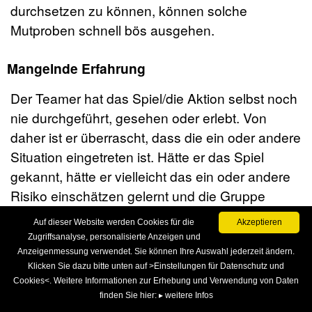
durchsetzen zu können, können solche
Mutproben schnell bös ausgehen.
Mangelnde Erfahrung
Der Teamer hat das Spiel/die Aktion selbst noch
nie durchgeführt, gesehen oder erlebt. Von
daher ist er überrascht, dass die ein oder andere
Situation eingetreten ist. Hätte er das Spiel
gekannt, hätte er vielleicht das ein oder andere
Risiko einschätzen gelernt und die Gruppe
richtig darauf vorbereitet. Ebenfalls kann
Auf dieser Website werden Cookies für die
Akzeptieren
mangelnde Erfahrung im Umgang mit Gruppen
Zugriffsanalyse, personalisierte Anzeigen und
und Spielen zu einem negativen Spielausgang
Anzeigenmessung verwendet. Sie können Ihre Auswahl jederzeit ändern.
Klicken Sie dazu bitte unten auf >Einstellungen für Datenschutz und
führen.
Cookies<. Weitere Informationen zur Erhebung und Verwendung von Daten
finden Sie hier:
▸ weitere Infos
Falsches Material