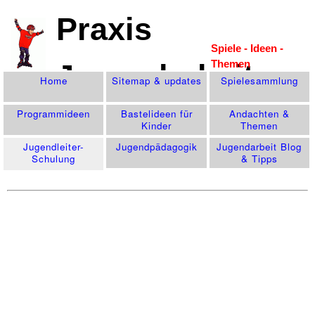
Praxis
Spiele - Ideen -
Themen
Jugendarbeit
Home
Sitemap & updates
Spiele­sammlung
Programm­ideen
Bastelideen für
Andachten &
Kinder
Themen
Jugendleiter-
Jugend­pädagogik
Jugendarbeit Blog
Schulung
& Tipps