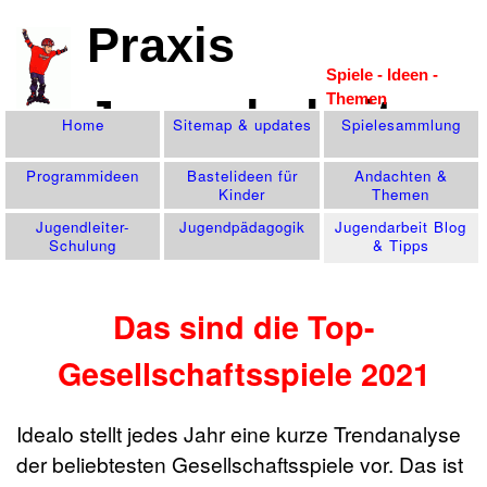
Praxis
Spiele - Ideen -
Themen
Jugendarbeit
Home
Sitemap & updates
Spiele­sammlung
Programm­ideen
Bastelideen für
Andachten &
Kinder
Themen
Jugendleiter-
Jugend­pädagogik
Jugendarbeit Blog
Schulung
& Tipps
Das sind die Top-
Gesellschaftsspiele 2021
Idealo stellt jedes Jahr eine kurze Trendanalyse
der beliebtesten Gesellschaftsspiele vor. Das ist