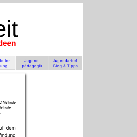
it
Ideen
n
eiter-
Jugend­
Jugendarbeit
lung
pädagogik
Blog & Tipps
ethode
.
auf dem
findung