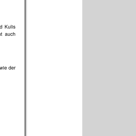
d Kulis
ht auch
owie der