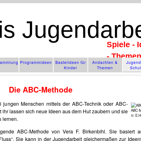
is Jugendarbe
Spiele - 
- Theme
­sammlung
Programm­ideen
Bastelideen für
Andachten &
Jugendl
Kinder
Themen
Schu
Die ABC-Methode
 bei jungen Menschen mittels der ABC-Technik oder ABC-
t ihr lassen sich neue Ideen aus dem Hut zaubern und sie
ABC M
©: E.H
u lernen.
iegende ABC-Methode von Vera F. Birkenbihl. Sie basiert 
 Fluss“. Sie kann in der Jugendarbeit gleichermaßen zur Ideen