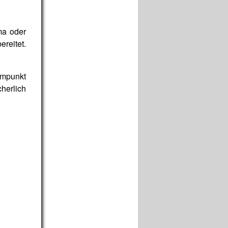
ma oder
ereitet.
mmpunkt
herlich