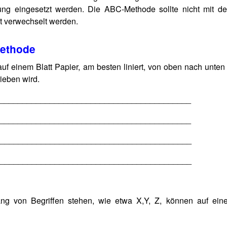
ung eingesetzt werden. Die ABC-Methode sollte nicht mit d
ft verwechselt werden.
Methode
uf einem Blatt Papier, am besten liniert, von oben nach unten
rieben wird.
___________________________________________
___________________________________________
___________________________________________
___________________________________________
ng von Begriffen stehen, wie etwa X,Y, Z, können auf eine