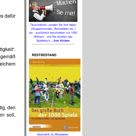
es dafür
Tauschaktion: senden Sie Ihre Ideen
(Gruppenstunden, Bastelideen etc.)
ein - ausführlich beschrieben mit 1000
Wörtern - und Sie erhalten das
Spielebuch
...hier klicken
gkeit“.
RESTBESTAND
e gemäß
leichem
tig, den
n soll,
Geschenk für Mitarbeiter: