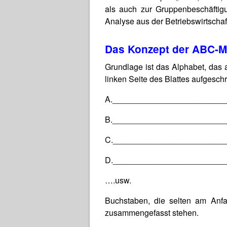
als auch zur Gruppenbeschäftig
Analyse aus der Betriebswirtscha
Das Konzept der ABC-
Grundlage ist das Alphabet, das a
linken Seite des Blattes aufgesch
A.________________________
B.________________________
C.________________________
D.________________________
….usw.
Buchstaben, die selten am Anfa
zusammengefasst stehen.