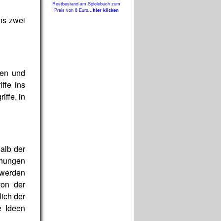
Restbestand am Spielebuch zum
Preis von 8 Euro
...hier klicken
ns zwei
hen und
ffe ins
iffe, in
alb der
nnungen
n werden
von der
ich der
e Ideen