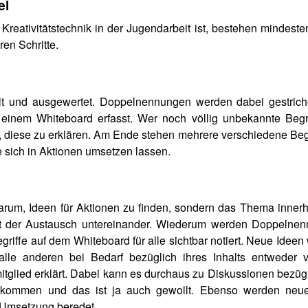
el
Kreativitätstechnik in der Jugendarbeit ist, bestehen mindeste
en Schritte.
lt und ausgewertet. Doppelnennungen werden dabei gestric
 einem Whiteboard erfasst. Wer noch völlig unbekannte Begri
rt, diese zu erklären. Am Ende stehen mehrere verschiedene Begr
e sich in Aktionen umsetzen lassen.
 darum, Ideen für Aktionen zu finden, sondern das Thema innerh
lgt der Austausch untereinander. Wiederum werden Doppelne
riffe auf dem Whiteboard für alle sichtbar notiert. Neue Idee
alle anderen bei Bedarf bezüglich ihres Inhalts entweder 
glied erklärt. Dabei kann es durchaus zu Diskussionen bezügl
en kommen und das ist ja auch gewollt. Ebenso werden neu
r Umsetzung beredet.